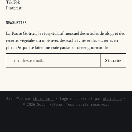
TikTok
Pinterest
NEWSLETTER
La Pause Goûter
, le récapitulatif mensuel des articles de blogs et des
recettes végétales du mois avec des exclusivités et des sucreries en
plus. De quoi se faire une vraie pause lecture et gourmande.
Ton adresse email
S'inscrire
Site Web par
chrishrmnn
• Logo et portrait par
whoisreno
•
© 2026 Selon Hélène. Tous droits réservés.