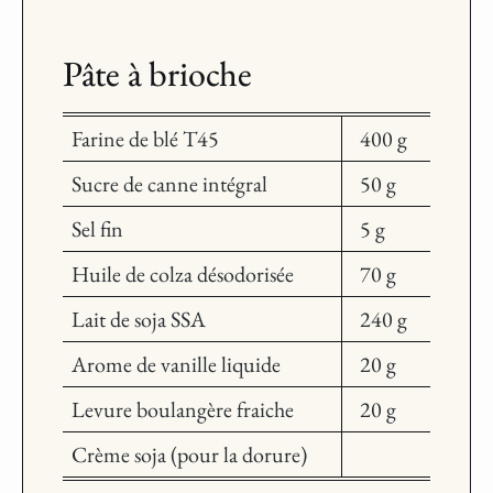
Pâte à brioche
Farine de blé T45
400 g
Sucre de canne intégral
50 g
Sel fin
5 g
Huile de colza désodorisée
70 g
Lait de soja SSA
240 g
Arome de vanille liquide
20 g
Levure boulangère fraiche
20 g
Crème soja (pour la dorure)