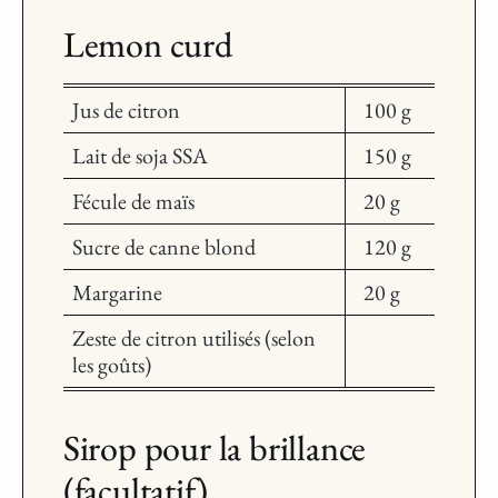
Lemon curd
Jus de citron
100 g
Lait de soja SSA
150 g
Fécule de maïs
20 g
Sucre de canne blond
120 g
Margarine
20 g
Zeste de citron utilisés (selon
les goûts)
Sirop pour la brillance
(facultatif)