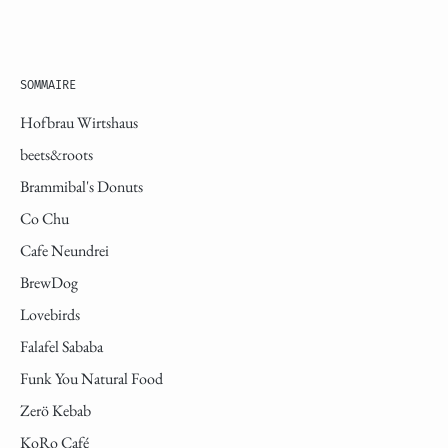
SOMMAIRE
Hofbrau Wirtshaus
beets&roots
Brammibal's Donuts
Co Chu
Cafe Neundrei
BrewDog
Lovebirds
Falafel Sababa
Funk You Natural Food
Zerö Kebab
KoRo Café