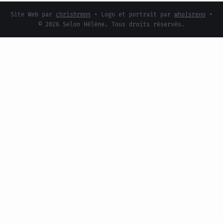
Site Web par
chrishrmnn
• Logo et portrait par
whoisreno
•
© 2026 Selon Hélène. Tous droits réservés.